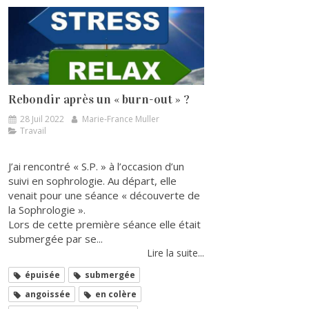
Rebondir après un « burn-out » ?
28 Juil 2022
Marie-France Muller
Travail
J’ai rencontré « S.P. » à l’occasion d’un
suivi en sophrologie. Au départ, elle
venait pour une séance « découverte de
la Sophrologie ».
Lors de cette première séance elle était
submergée par se...
Lire la suite...
épuisée
submergée
angoissée
en colère