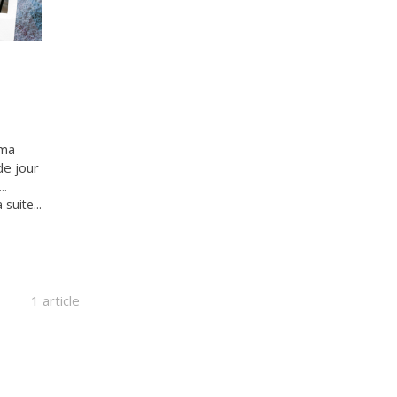
 ma
de jour
..
a suite...
1 article