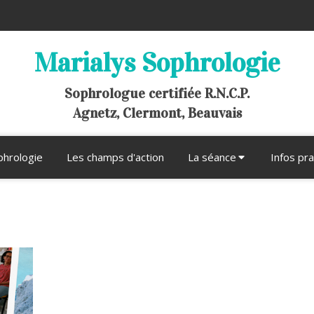
Marialys Sophrologie
Sophrologue certifiée R.N.C.P.
Agnetz, Clermont, Beauvais
phrologie
Les champs d'action
La séance
Infos pr