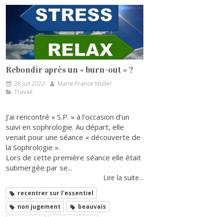
Rebondir après un « burn-out » ?
28 Juil 2022
Marie-France Muller
Travail
J’ai rencontré « S.P. » à l’occasion d’un
suivi en sophrologie. Au départ, elle
venait pour une séance « découverte de
la Sophrologie ».
Lors de cette première séance elle était
submergée par se...
Lire la suite...
recentrer sur l'essentiel
non jugement
beauvais