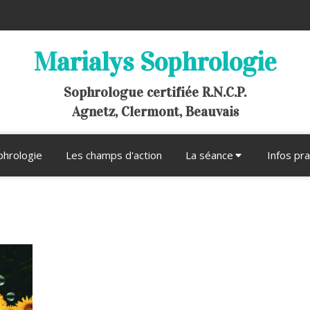
Marialys Sophrologie
Sophrologue certifiée R.N.C.P.
Agnetz, Clermont, Beauvais
phrologie
Les champs d'action
La séance
Infos pr