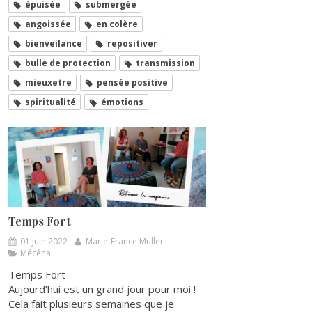
épuisée
submergée
angoissée
en colère
bienveilance
repositiver
bulle de protection
transmission
mieuxetre
pensée positive
spiritualité
émotions
Temps Fort
01 Juin 2022
Marie-France Muller
Mécéna
Temps Fort
Aujourd’hui est un grand jour pour moi !
Cela fait plusieurs semaines que je