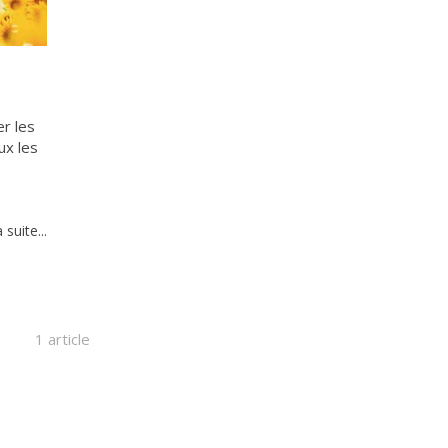
er les
ux les
a suite...
1 article